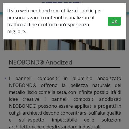
Il sito web neobond.com utilizza i cookie per
personalizzare i contenuti e analizzare il
OK
traffico al fine di offrirti un'esperienza
migliore.
NEOBOND® Anodized
I pannelli compositi in alluminio anodizzato
NEOBOND® offrono la bellezza naturale del
metallo liscio come la seta, con infinite possibilità di
idee creative. I pannelli compositi anodizzati
NEOBOND® possono essere applicati a progetti in
cui gli architetti devono concentrarsi sull'alta qualità
e sull'aspetto impeccabile delle soluzioni
architettoniche e degli standard industriali.