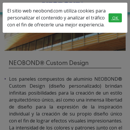
El sitio web neobond.com utiliza cookies para
personalizar el contenido y analizar el tráfico
OK
con el fin de ofrecerle una mejor experiencia.
NEOBOND® Custom Design
Los paneles compuestos de aluminio NEOBOND®
Custom Design (diseño personalizado) brindan
infinitas posibilidades para la creación de un estilo
arquitectónico único, así como una inmensa libertad
de diseño para la expresión de la inspiración
individual y la creación de su propio diseño único
con el fin de lograr efectos visuales impresionantes.
La intensidad de los colores y patrones junto con el