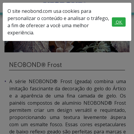
O site neobond.com usa cookies para
personalizar o conteúdo e analisar o tráfego,
OK
a fim de oferecer a você uma melhor
experiência.
NEOBOND® Frost
A série NEOBOND® Frost (geada) combina uma
imitação fascinante da decoração do gelo do Ártico
e a aparência de uma fina camada de gelo. Os
painéis compostos de alumínio NEOBOND® Frost
permitem criar um design versátil e requintado,
proporcionando uma textura levemente áspera
com um esmalte fosco. Essas cores espetaculares
de baixo reflexo geado são perfeitas para marcas e