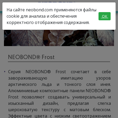
На сайте neobond.com применяются файлы
cookie для анализа и обеспечения
OK
корректного отображения содержания.
NEOBOND® Frost
Серия NEOBOND® Frost сочетает в себе
завораживающую имитацию узоров
арктического льда и тонкого слоя инея.
Алюминиевые композитные панели NEOBOND®
Frost позволяют создавать универсальный и
изысканный дизайн, предлагая слегка
шероховатую текстуру с матовым блеском.
Эффектные цвета с низким светоотражением