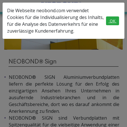
Die Webseite neobond.com verwendet
Cookies für die Individualisierung des Inhalts,
OK
für die Analyse des Datenverkehrs für eine
zuverlässige Kundenerfahrung.
NEOBOND® Sign
NEOBOND® SIGN Aluminiumverbundplatten
liefern die perfekte Lösung für den Erfolg des
einzigartigen Ansehen Ihres Unternehmen in
ausufernde Industriebranchen und in die
Geschäftsbereiche, dort wo es darauf ankommt die
Anerkennung zu finden.
NEOBOND® SIGN sind Verbundplatten mit
Spitzenqualität für die vielseitige Anwendung einer