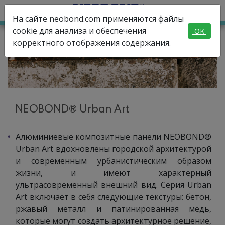
На сайте neobond.com применяются файлы
cookie для анализа и обеспечения
OK
корректного отображения содержания.
NEOBOND® Urban Art
Алюминиевые композитные панели NEOBOND®
Urban Art вдохновлены городской архитектурой
и современным урбанистическим образом
жизни, и имеют характерный
ультрасовременный внешний вид. Серия Urban
Art включает в себя следующие текстуры: бетон,
ржавый металл и патинированная медь,
которые могут создать архитектурное решение,