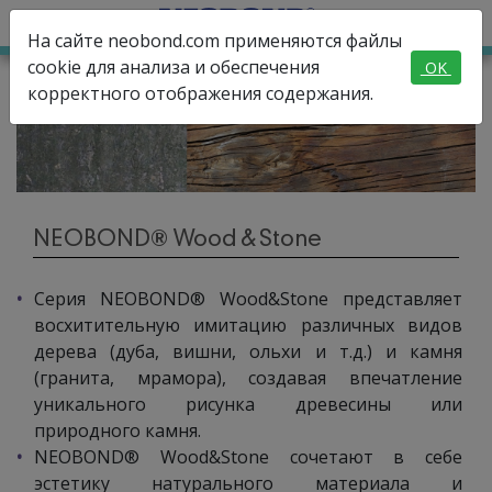
На сайте neobond.com применяются файлы
cookie для анализа и обеспечения
OK
корректного отображения содержания.
NEOBOND® Wood & Stone
Серия NEOBOND® Wood&Stone представляет
восхитительную имитацию различных видов
дерева (дуба, вишни, ольхи и т.д.) и камня
(гранита, мрамора), создавая впечатление
уникального рисунка древесины или
природного камня.
NEOBOND® Wood&Stone сочетают в себе
эстетику натурального материала и