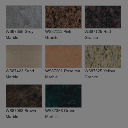
WS87358 Grey
WS87111 Pink
WS87125 Red
Marble
Granite
Granite
WS87423 Sand
WS87201 Rose tea
WS87325 Yellow
Marble
Marble
Granite
WS87083 Brown
WS87356 Green
Marble
Marble