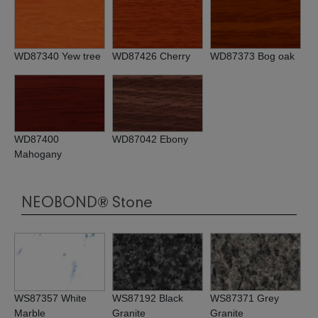
WD87340 Yew tree
WD87426 Cherry
WD87373 Bog oak
WD87400
WD87042 Ebony
Mahogany
NEOBOND® Stone
WS87357 White
WS87192 Black
WS87371 Grey
Marble
Granite
Granite